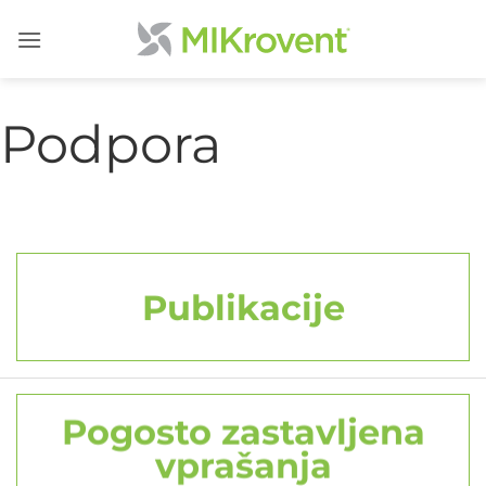
Skoči
na
vsebino
Podpora
Publikacije
Pogosto zastavljena
vprašanja