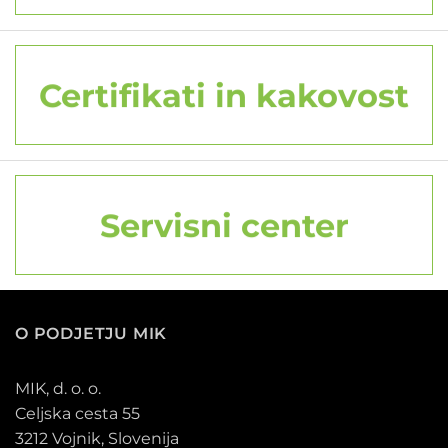
Certifikati in kakovost
Servisni center
O PODJETJU MIK
MIK, d. o. o.
Celjska cesta 55
3212 Vojnik, Slovenija