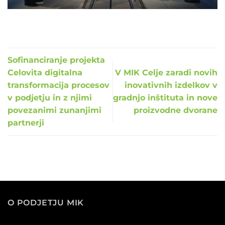
Sofinanciranje projekta
Celovita digitalna
V MIK Celje zaradi novih
transformacija procesov
inovativnih izdelkov v
v podjetju in z njimi
gradnjo inštituta in nove
povezanimi zunanjimi
proizvodne dvorane
partnerji
O PODJETJU MIK