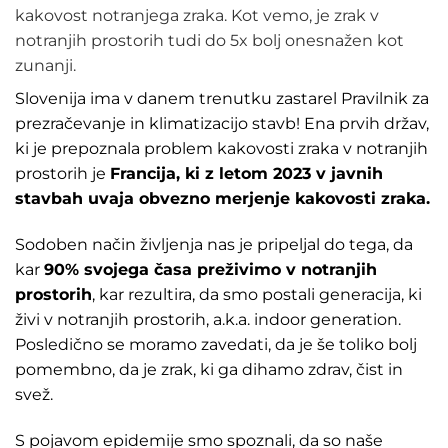
kakovost notranjega zraka. Kot vemo, je zrak v
notranjih prostorih tudi do 5x bolj onesnažen kot
zunanji.
Slovenija ima v danem trenutku zastarel Pravilnik za
prezračevanje in klimatizacijo stavb! Ena prvih držav,
ki je prepoznala problem kakovosti zraka v notranjih
prostorih je
Francija, ki z letom 2023 v javnih
stavbah uvaja obvezno merjenje kakovosti zraka.
Sodoben način življenja nas je pripeljal do tega, da
kar
90% svojega časa preživimo v notranjih
prostorih
, kar rezultira, da smo postali generacija, ki
živi v notranjih prostorih, a.k.a. indoor generation.
Posledično se moramo zavedati, da je še toliko bolj
pomembno, da je zrak, ki ga dihamo zdrav, čist in
svež.
S pojavom epidemije smo spoznali, da so naše