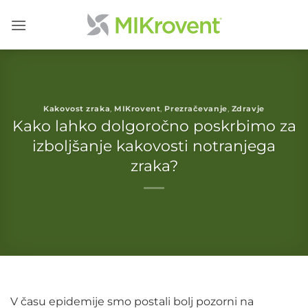
Skoči
na
vsebino
Kakovost zraka
,
MIKrovent
,
Prezračevanje
,
Zdravje
Kako lahko dolgoročno poskrbimo za
izboljšanje kakovosti notranjega
zraka?
V času epidemije smo postali bolj pozorni na