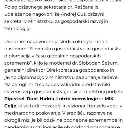
Poleg državnega sekretarja dr. Raščana je
udeležence nagovoril še Andrej Čuš, državni
sekretar v Ministrstvu za gospodarski razvoj in
tehnologijo.
Uvodnim nagovorom je sledila okrogla miza z
naslovom “Slovensko gospodarstvo in gospodarska
diplomacija v času globalnih gospodarskih
sprememb”, ki jo je moderiral dr. Slobodan Šešum,
generalni direktor Direktorata za gospodarsko in
javno diplomacijo v Ministrstvu za zunanje zadeve.
Na okrogli mizi so sodelovali vidni predstavniki
slovenskega gospodarstva, in sicer direktorji podjetij
Pipistrel
,
Duol
,
Hidria
,
Lotrič meroslovje
in
MIK
Celje
, ki so tudi inovatorji in vizionarji ter zelo vpeti v
mednarodno poslovanje. V središču razprave na
okrogli mizi je bil odziv na podnebne spremembe in
pandemijo skozi inovacije ob podpori gospodarske