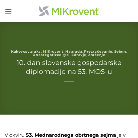
Skoči
na
vsebino
Kakovost zraka
,
MIKrovent
,
Nagrada
,
Prezračevanje
,
Sejem
,
Uncategorized @sl
,
Zdravje
,
Zračenje
10. dan slovenske gospodarske
diplomacije na 53. MOS-u
V okviru
53. Mednarodnega obrtnega sejma
je v