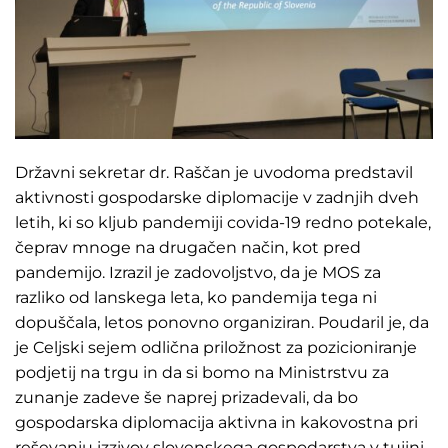
Državni sekretar dr. Raščan je uvodoma predstavil
aktivnosti gospodarske diplomacije v zadnjih dveh
letih, ki so kljub pandemiji covida-19 redno potekale,
čeprav mnoge na drugačen način, kot pred
pandemijo. Izrazil je zadovoljstvo, da je MOS za
razliko od lanskega leta, ko pandemija tega ni
dopuščala, letos ponovno organiziran. Poudaril je, da
je Celjski sejem odlična priložnost za pozicioniranje
podjetij na trgu in da si bomo na Ministrstvu za
zunanje zadeve še naprej prizadevali, da bo
gospodarska diplomacija aktivna in kakovostna pri
reševanju izzivov slovenskega gospodarstva v tujini.